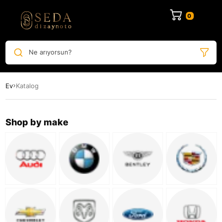
Ne arıyorsun?
Ev
Katalog
Shop by make