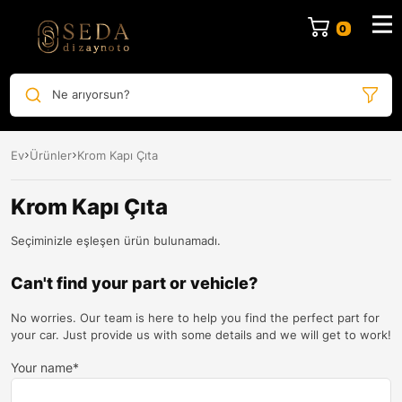
Ne arıyorsun?
Ev
Ürünler
Krom Kapı Çıta
Krom Kapı Çıta
Seçiminizle eşleşen ürün bulunamadı.
Can't find your part or vehicle?
No worries. Our team is here to help you find the perfect part for
your car. Just provide us with some details and we will get to work!
Your name*