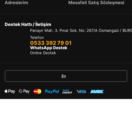
Adreslerim
Mesafeli Satış Sözleşmesi
Destek Hattı / İletişim
Panayır Mah. 3. Pınar Sok. No: 267/A Osmangazi / BUR
Telefon
0533 392 79 01
WhatsApp Destek
Online Destek
En
Kullanım Şartları & Gizlilik
İade & Değişim Şartları
Kargo ve Teslimat
Hesabım
Kategoriler
Araç Arama
Arama
Üst
Copyright 2024 © Fotoğraflar 4856 sayılı Fikir