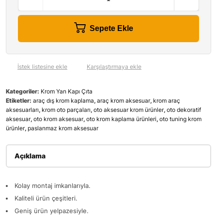
Sepete Ekle
İstek listesine ekle
Karşılaştırmaya ekle
Kategoriler:
Krom Yan Kapı Çıta
Etiketler:
araç dış krom kaplama
,
araç krom aksesuar
,
krom araç
aksesuarları
,
krom oto parçaları
,
oto aksesuar krom ürünler
,
oto dekoratif
aksesuar
,
oto krom aksesuar
,
oto krom kaplama ürünleri
,
oto tuning krom
ürünler
,
paslanmaz krom aksesuar
Açıklama
Kolay montaj imkanlarıyla.
Kaliteli ürün çeşitleri.
Geniş ürün yelpazesiyle.