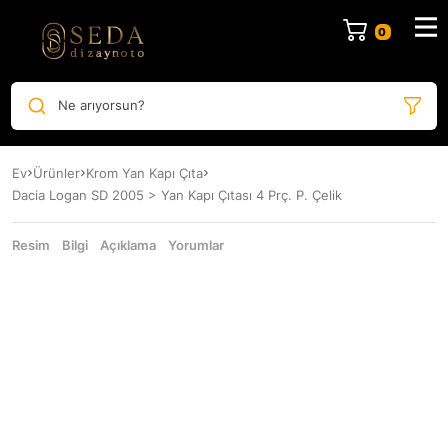
Ne arıyorsun?
Ev
Ürünler
Krom Yan Kapı Çıta
Dacia Logan SD 2005 > Yan Kapı Çıtası 4 Prç. P. Çelik
Resim
Bilgi
Açıklama
Yorumlar