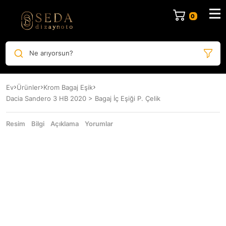
Ne arıyorsun?
Ev
Ürünler
Krom Bagaj Eşik
Dacia Sandero 3 HB 2020 > Bagaj İç Eşiği P. Çelik
Resim
Bilgi
Açıklama
Yorumlar