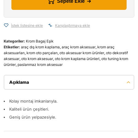
Sepete Ekle
İstek listesine ekle
Karşılaştırmaya ekle
Kategoriler:
Krom Bagaj Eşik
Etiketler:
araç dış krom kaplama
,
araç krom aksesuar
,
krom araç
aksesuarları
,
krom oto parçaları
,
oto aksesuar krom ürünler
,
oto dekoratif
aksesuar
,
oto krom aksesuar
,
oto krom kaplama ürünleri
,
oto tuning krom
ürünler
,
paslanmaz krom aksesuar
Açıklama
Kolay montaj imkanlarıyla.
Kaliteli ürün çeşitleri.
Geniş ürün yelpazesiyle.