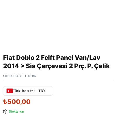
Fiat Doblo 2 Fclft Panel Van/Lav
2014 > Sis Çerçevesi 2 Prç. P. Çelik
SKU:
SDO-YS-L-0286
Türk lirası (₺) - TRY
₺
500,00
Stokta var