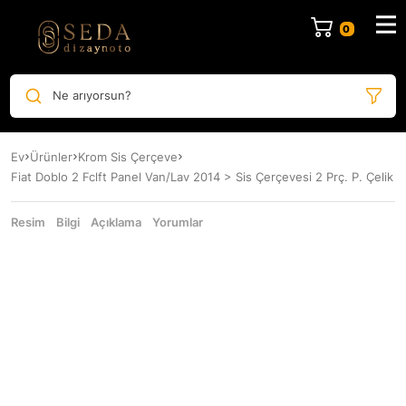
Ne arıyorsun?
Ev
Ürünler
Krom Sis Çerçeve
Fiat Doblo 2 Fclft Panel Van/Lav 2014 > Sis Çerçevesi 2 Prç. P. Çelik
Resim
Bilgi
Açıklama
Yorumlar