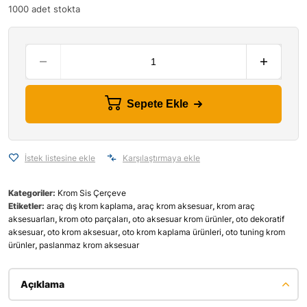
1000 adet stokta
Sepete Ekle
İstek listesine ekle
Karşılaştırmaya ekle
Kategoriler:
Krom Sis Çerçeve
Etiketler:
araç dış krom kaplama
,
araç krom aksesuar
,
krom araç
aksesuarları
,
krom oto parçaları
,
oto aksesuar krom ürünler
,
oto dekoratif
aksesuar
,
oto krom aksesuar
,
oto krom kaplama ürünleri
,
oto tuning krom
ürünler
,
paslanmaz krom aksesuar
Açıklama