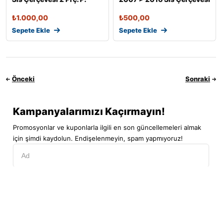
Çelik
2
₺
1.000,00
₺
500,00
Sepete Ekle
Sepete Ekle
Önceki
Sonraki
Kampanyalarımızı Kaçırmayın!
Promosyonlar ve kuponlarla ilgili en son güncellemeleri almak
için şimdi kaydolun. Endişelenmeyin, spam yapmıyoruz!
Hesabım
Kategoriler
Araç Arama
Arama
Abone ol
Üst