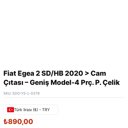
Fiat Egea 2 SD/HB 2020 > Cam
Çıtası – Geniş Model-4 Prç. P. Çelik
SKU:
SDO-YS-L-0379
Türk lirası (₺) - TRY
₺
890,00