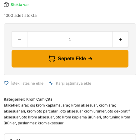
Stokta var
1000 adet stokta
Sepete Ekle
İstek listesine ekle
Karşılaştırmaya ekle
Kategoriler:
Krom Cam Çıta
Etiketler:
araç dış krom kaplama
,
araç krom aksesuar
,
krom araç
aksesuarları
,
krom oto parçaları
,
oto aksesuar krom ürünler
,
oto dekoratif
aksesuar
,
oto krom aksesuar
,
oto krom kaplama ürünleri
,
oto tuning krom
ürünler
,
paslanmaz krom aksesuar