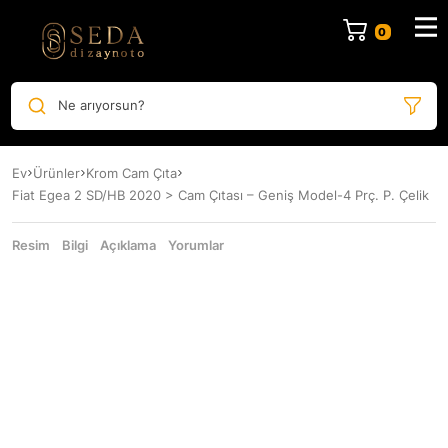
Ne arıyorsun?
Ev
Ürünler
Krom Cam Çıta
Fiat Egea 2 SD/HB 2020 > Cam Çıtası – Geniş Model-4 Prç. P. Çelik
Resim
Bilgi
Açıklama
Yorumlar