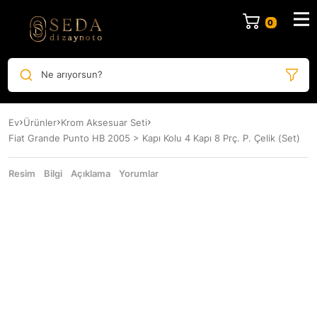
Ne arıyorsun?
Ev
Ürünler
Krom Aksesuar Seti
Fiat Grande Punto HB 2005 > Kapı Kolu 4 Kapı 8 Prç. P. Çelik (Set)
Resim
Bilgi
Açıklama
Yorumlar