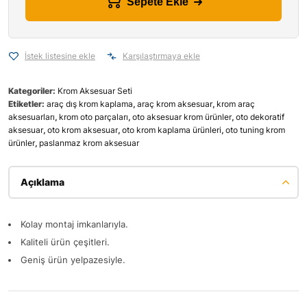
Sepete Ekle
İstek listesine ekle
Karşılaştırmaya ekle
Kategoriler:
Krom Aksesuar Seti
Etiketler:
araç dış krom kaplama
,
araç krom aksesuar
,
krom araç
aksesuarları
,
krom oto parçaları
,
oto aksesuar krom ürünler
,
oto dekoratif
aksesuar
,
oto krom aksesuar
,
oto krom kaplama ürünleri
,
oto tuning krom
ürünler
,
paslanmaz krom aksesuar
Açıklama
Kolay montaj imkanlarıyla.
Kaliteli ürün çeşitleri.
Geniş ürün yelpazesiyle.