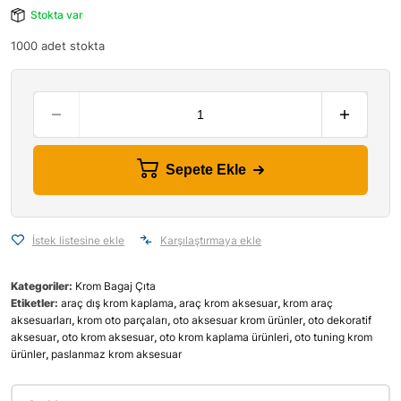
Stokta var
1000 adet stokta
Sepete Ekle
İstek listesine ekle
Karşılaştırmaya ekle
Kategoriler:
Krom Bagaj Çıta
Etiketler:
araç dış krom kaplama
,
araç krom aksesuar
,
krom araç
aksesuarları
,
krom oto parçaları
,
oto aksesuar krom ürünler
,
oto dekoratif
aksesuar
,
oto krom aksesuar
,
oto krom kaplama ürünleri
,
oto tuning krom
ürünler
,
paslanmaz krom aksesuar