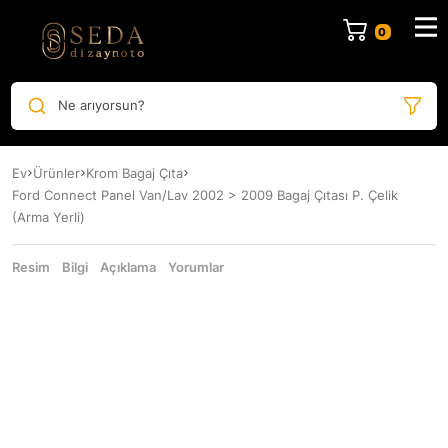
Ne arıyorsun?
Ev
Ürünler
Krom Bagaj Çıta
Ford Connect Panel Van/Lav 2002 > 2009 Bagaj Çıtası P. Çelik
(Arma Yerli)
Resim
Bilgi
Açıklama
Yorumlar