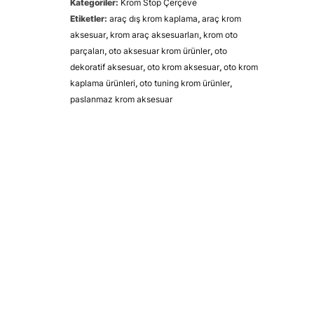
Kategoriler:
Krom Stop Çerçeve
Etiketler:
araç dış krom kaplama
,
araç krom
aksesuar
,
krom araç aksesuarları
,
krom oto
parçaları
,
oto aksesuar krom ürünler
,
oto
dekoratif aksesuar
,
oto krom aksesuar
,
oto krom
kaplama ürünleri
,
oto tuning krom ürünler
,
paslanmaz krom aksesuar