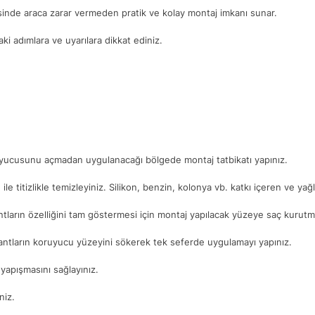
yesinde araca zarar vermeden pratik ve kolay montaj imkanı sunar.
i adımlara ve uyarılara dikkat ediniz.
ruyucusunu açmadan uygulanacağı bölgede montaj tatbikatı yapınız.
. ile titizlikle temizleyiniz. Silikon, benzin, kolonya vb. katkı içeren ve ya
ntların özelliğini tam göstermesi için montaj yapılacak yüzeye saç kurutma
antların koruyucu yüzeyini sökerek tek seferde uygulamayı yapınız.
yapışmasını sağlayınız.
niz.