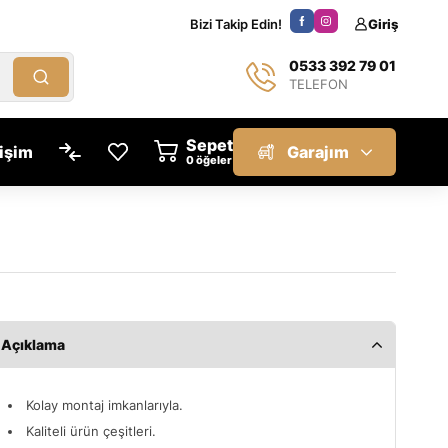
Bizi Takip Edin!
Giriş
0533 392 79 01
TELEFON
Sepet
tişim
Garajım
öğeler
Açıklama
Kolay montaj imkanlarıyla.
Kaliteli ürün çeşitleri.