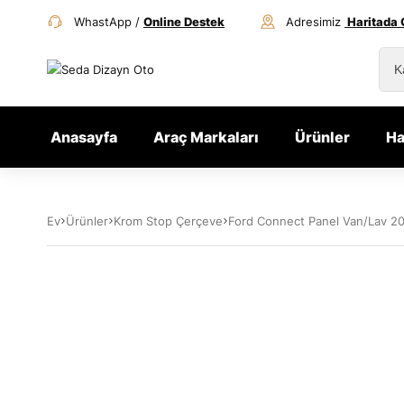
WhastApp /
Online Destek
Adresimiz
Haritada 
Anasayfa
Araç Markaları
Ürünler
Ha
Ev
Ürünler
Krom Stop Çerçeve
Ford Connect Panel Van/Lav 20