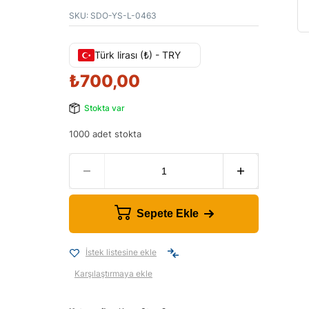
SKU:
SDO-YS-L-0463
Türk lirası (₺) - TRY
₺
700,00
Stokta var
1000 adet stokta
Sepete Ekle
İstek listesine ekle
Karşılaştırmaya ekle