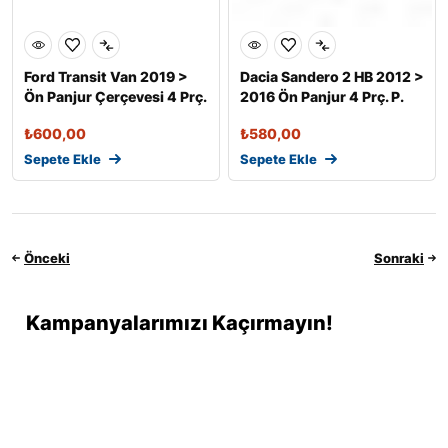
Ford Transit Van 2019 >
Dacia Sandero 2 HB 2012 >
Ön Panjur Çerçevesi 4 Prç.
2016 Ön Panjur 4 Prç. P.
P.
Çe
₺
600,00
₺
580,00
Sepete Ekle
Sepete Ekle
Önceki
Sonraki
Kampanyalarımızı Kaçırmayın!
Promosyonlar ve kuponlarla ilgili en son güncellemeleri almak
için şimdi kaydolun. Endişelenmeyin, spam yapmıyoruz!
Hesabım
Kategoriler
Araç Arama
Arama
Üst