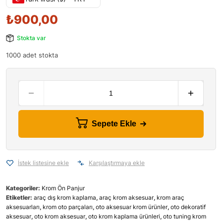
₺
900,00
Stokta var
1000 adet stokta
Sepete Ekle
İstek listesine ekle
Karşılaştırmaya ekle
Kategoriler:
Krom Ön Panjur
Etiketler:
araç dış krom kaplama
,
araç krom aksesuar
,
krom araç
aksesuarları
,
krom oto parçaları
,
oto aksesuar krom ürünler
,
oto dekoratif
aksesuar
,
oto krom aksesuar
,
oto krom kaplama ürünleri
,
oto tuning krom