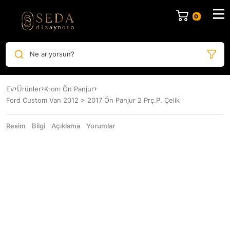
Ne arıyorsun?
Ev
Ürünler
Krom Ön Panjur
Ford Custom Van 2012 > 2017 Ön Panjur 2 Prç.P. Çelik
Resim
Bilgi
Açıklama
Yorumlar