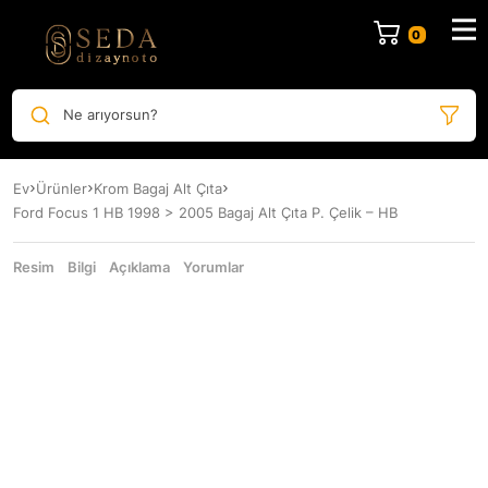
Ne arıyorsun?
Ev
Ürünler
Krom Bagaj Alt Çıta
Ford Focus 1 HB 1998 > 2005 Bagaj Alt Çıta P. Çelik – HB
Resim
Bilgi
Açıklama
Yorumlar