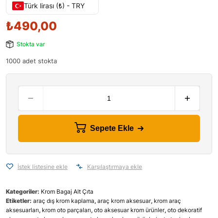
Türk lirası (₺) - TRY
₺
490,00
Stokta var
1000 adet stokta
Sepete Ekle
İstek listesine ekle
Karşılaştırmaya ekle
Kategoriler:
Krom Bagaj Alt Çıta
Etiketler:
araç dış krom kaplama
,
araç krom aksesuar
,
krom araç
aksesuarları
,
krom oto parçaları
,
oto aksesuar krom ürünler
,
oto dekoratif