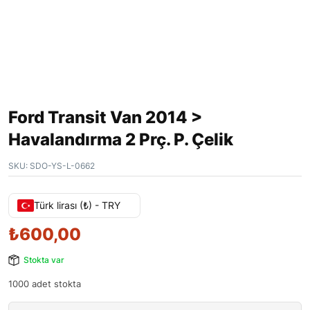
Ford Transit Van 2014 >
Havalandırma 2 Prç. P. Çelik
SKU:
SDO-YS-L-0662
Türk lirası (₺) - TRY
₺
600,00
Stokta var
1000 adet stokta