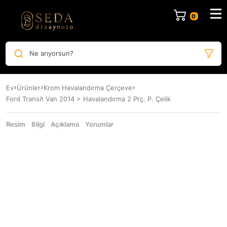
Ne arıyorsun?
Ev
Ürünler
Krom Havalandırma Çerçeve
Ford Transit Van 2014 > Havalandırma 2 Prç. P. Çelik
Resim
Bilgi
Açıklama
Yorumlar