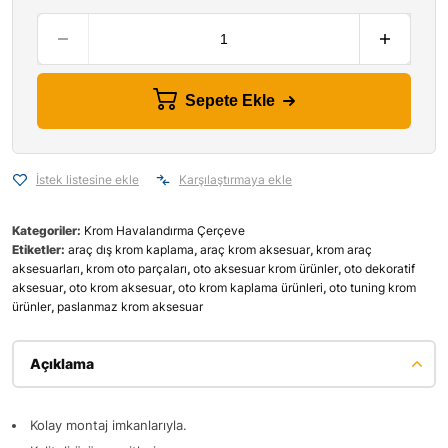
Sepete Ekle
İstek listesine ekle
Karşılaştırmaya ekle
Kategoriler:
Krom Havalandırma Çerçeve
Etiketler:
araç dış krom kaplama
,
araç krom aksesuar
,
krom araç
aksesuarları
,
krom oto parçaları
,
oto aksesuar krom ürünler
,
oto dekoratif
aksesuar
,
oto krom aksesuar
,
oto krom kaplama ürünleri
,
oto tuning krom
ürünler
,
paslanmaz krom aksesuar
Açıklama
Kolay montaj imkanlarıyla.