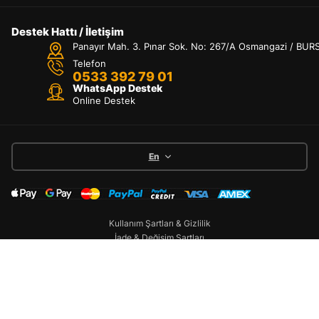
Destek Hattı / İletişim
Panayır Mah. 3. Pınar Sok. No: 267/A Osmangazi / BUR
Telefon
0533 392 79 01
WhatsApp Destek
Online Destek
En
Kullanım Şartları & Gizlilik
İade & Değişim Şartları
Kargo ve Teslimat
Copyright 2024 © Fotoğraflar 4856 sayılı Fikir
ve Sanat Eserleri Kanunu kapsamında koruma
Hesabım
Kategoriler
Araç Arama
Arama
Üst
altındadır. Tüm hakları Seda Dizayn Oto Ltd. Şti.