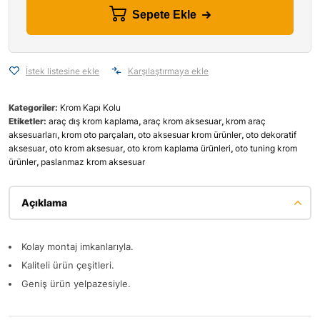
Sepete Ekle
İstek listesine ekle
Karşılaştırmaya ekle
Kategoriler:
Krom Kapı Kolu
Etiketler:
araç dış krom kaplama
,
araç krom aksesuar
,
krom araç
aksesuarları
,
krom oto parçaları
,
oto aksesuar krom ürünler
,
oto dekoratif
aksesuar
,
oto krom aksesuar
,
oto krom kaplama ürünleri
,
oto tuning krom
ürünler
,
paslanmaz krom aksesuar
Açıklama
Kolay montaj imkanlarıyla.
Kaliteli ürün çeşitleri.
Geniş ürün yelpazesiyle.