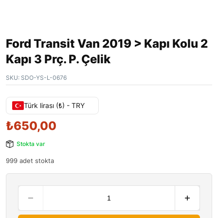
Ford Transit Van 2019 > Kapı Kolu 2
Kapı 3 Prç. P. Çelik
SKU:
SDO-YS-L-0676
Türk lirası (₺) - TRY
₺
650,00
Stokta var
999 adet stokta