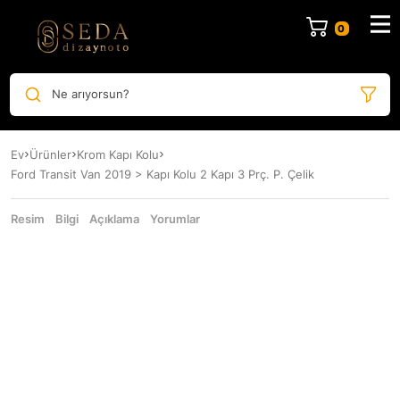
Ne arıyorsun?
Ev
Ürünler
Krom Kapı Kolu
Ford Transit Van 2019 > Kapı Kolu 2 Kapı 3 Prç. P. Çelik
Resim
Bilgi
Açıklama
Yorumlar