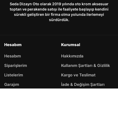
Seda Dizayn Oto olarak 2019 yılında oto krom aksesuar
toptan ve perakende satışı ile faaliyete başlayıp kendini
sürekli geliştiren bir firma olma yolunda ilerlemeyi
sürdürdük.
Hesabım
Kurumsal
Hesabım
Hakkımızda
Siparişlerim
Kullanım Şartları & Gizlilik
Listelerim
Kargo ve Teslimat
Garajım
İade & Değişim Şartları
Adreslerim
Mesafeli Satış Sözleşmesi
Hesabım
Kategoriler
Araç Arama
Arama
Üst
Destek Hattı / İletişim