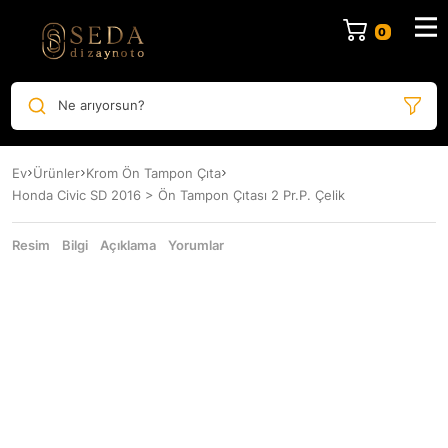
Ne arıyorsun?
Ev
Ürünler
Krom Ön Tampon Çıta
Honda Civic SD 2016 > Ön Tampon Çıtası 2 Pr.P. Çelik
Resim
Bilgi
Açıklama
Yorumlar