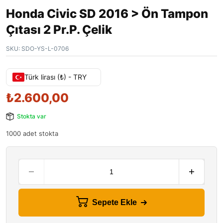
Honda Civic SD 2016 > Ön Tampon
Çıtası 2 Pr.P. Çelik
SKU:
SDO-YS-L-0706
Türk lirası (₺) - TRY
₺
2.600,00
Stokta var
1000 adet stokta
Sepete Ekle