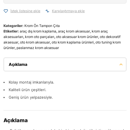
İstek listesine ekle
Karşılaştırmaya ekle
Kategoriler:
Krom Ön Tampon Çıta
Etiketler:
araç dış krom kaplama
,
araç krom aksesuar
,
krom araç
aksesuarları
,
krom oto parçaları
,
oto aksesuar krom ürünler
,
oto dekoratif
aksesuar
,
oto krom aksesuar
,
oto krom kaplama ürünleri
,
oto tuning krom
ürünler
,
paslanmaz krom aksesuar
Açıklama
Kolay montaj imkanlarıyla.
Kaliteli ürün çeşitleri.
Geniş ürün yelpazesiyle.
Açıklama