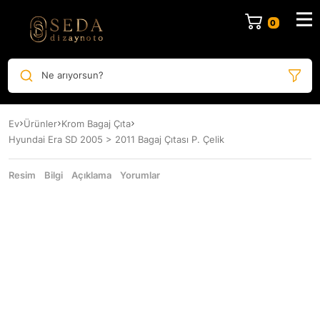
Ne arıyorsun?
Ev
Ürünler
Krom Bagaj Çıta
Hyundai Era SD 2005 > 2011 Bagaj Çıtası P. Çelik
Resim
Bilgi
Açıklama
Yorumlar