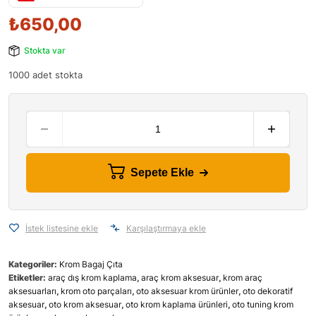
₺
650,00
Stokta var
1000 adet stokta
Sepete Ekle
İstek listesine ekle
Karşılaştırmaya ekle
Kategoriler:
Krom Bagaj Çıta
Etiketler:
araç dış krom kaplama
,
araç krom aksesuar
,
krom araç
aksesuarları
,
krom oto parçaları
,
oto aksesuar krom ürünler
,
oto dekoratif
aksesuar
,
oto krom aksesuar
,
oto krom kaplama ürünleri
,
oto tuning krom