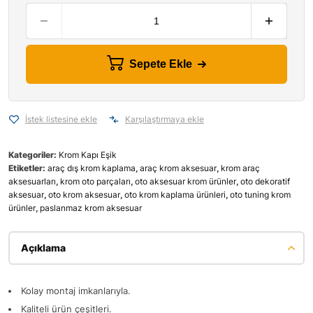
Sepete Ekle
İstek listesine ekle
Karşılaştırmaya ekle
Kategoriler:
Krom Kapı Eşik
Etiketler:
araç dış krom kaplama
,
araç krom aksesuar
,
krom araç
aksesuarları
,
krom oto parçaları
,
oto aksesuar krom ürünler
,
oto dekoratif
aksesuar
,
oto krom aksesuar
,
oto krom kaplama ürünleri
,
oto tuning krom
ürünler
,
paslanmaz krom aksesuar
Açıklama
Kolay montaj imkanlarıyla.
Kaliteli ürün çeşitleri.