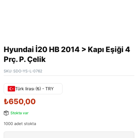
Hyundai İ20 HB 2014 > Kapı Eşiği 4
Prç. P. Çelik
SKU:
SDO-YS-L-0762
Türk lirası (₺) - TRY
₺
650,00
Stokta var
1000 adet stokta