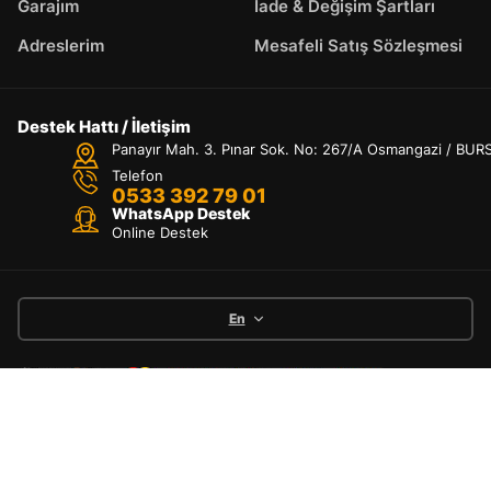
Garajım
İade & Değişim Şartları
Adreslerim
Mesafeli Satış Sözleşmesi
Destek Hattı / İletişim
Panayır Mah. 3. Pınar Sok. No: 267/A Osmangazi / BUR
Telefon
0533 392 79 01
WhatsApp Destek
Online Destek
En
Kullanım Şartları & Gizlilik
İade & Değişim Şartları
Hesabım
Kategoriler
Araç Arama
Arama
Kargo ve Teslimat
Üst