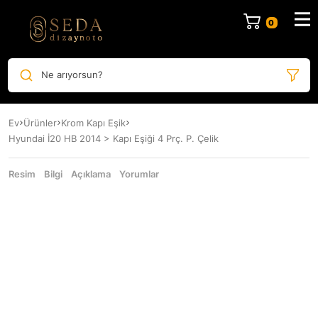
Ne arıyorsun?
Ev
Ürünler
Krom Kapı Eşik
Hyundai İ20 HB 2014 > Kapı Eşiği 4 Prç. P. Çelik
Resim
Bilgi
Açıklama
Yorumlar