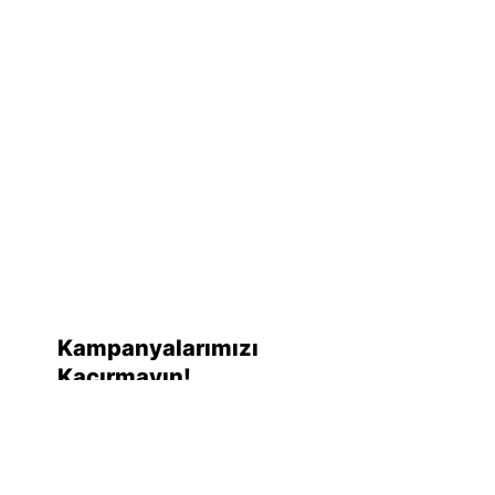
Kampanyalarımızı
Kaçırmayın!
Promosyonlar ve kuponlarla ilgili en son
güncellemeleri almak için şimdi
kaydolun. Endişelenmeyin, spam
yapmıyoruz!