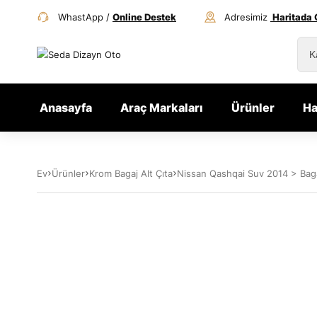
WhastApp /
Online Destek
Adresimiz
Haritada 
Anasayfa
Araç Markaları
Ürünler
Ha
Ev
Ürünler
Krom Bagaj Alt Çıta
Nissan Qashqai Suv 2014 > Bagaj