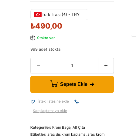
Türk lirası (₺) - TRY
₺
490,00
Stokta var
999 adet stokta
Sepete Ekle
İstek listesine ekle
Karşılaştırmaya ekle
Kategoriler:
Krom Bagaj Alt Çıta
Etiketler:
araç dış krom kaplama
,
araç krom