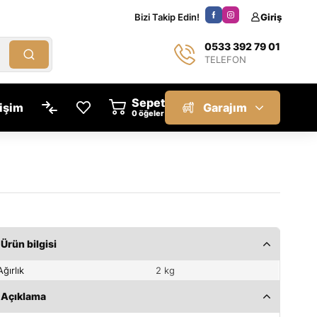
Bizi Takip Edin!
Giriş
0533 392 79 01
TELEFON
Sepet
tişim
Garajım
öğeler
Ürün bilgisi
Ağırlık
2 kg
Açıklama