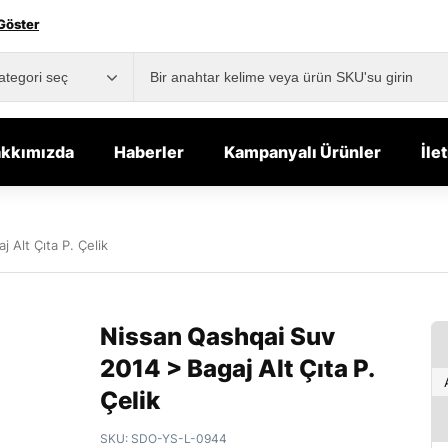
Göster
kkımızda
Haberler
Kampanyalı Ürünler
İle
 Alt Çıta P. Çelik
Nissan Qashqai Suv
2014 > Bagaj Alt Çıta P.
Çelik
SKU:
SDO-YS-L-0944