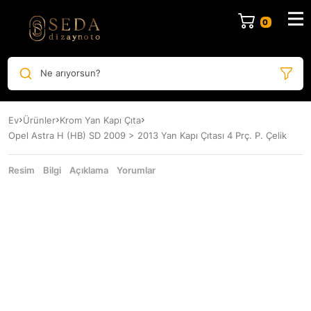
Ne arıyorsun?
Ev
Ürünler
Krom Yan Kapı Çıta
Opel Astra H (HB) SD 2009 > 2013 Yan Kapı Çıtası 4 Prç. P. Çelik
Resim
Bilgi
Açıklama
Yorumlar