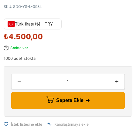
SKU:
SDO-YS-L-0984
Türk lirası (₺) - TRY
₺
4.500,00
Stokta var
1000 adet stokta
Sepete Ekle
İstek listesine ekle
Karşılaştırmaya ekle