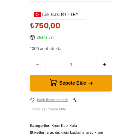
Türk lirası (₺) - TRY
₺
750,00
Stokta var
1000 adet stokta
Sepete Ekle
İstek listesine ekle
Karşılaştırmaya ekle
Kategoriler:
Krom Kapı Kolu
Etiketler:
araç dış krom kaplama
,
araç krom