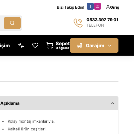
Bizi Takip Edin!
Giriş
0533 392 79 01
TELEFON
Sepet
tişim
Garajım
öğeler
Açıklama
Kolay montaj imkanlarıyla.
Kaliteli ürün çeşitleri.