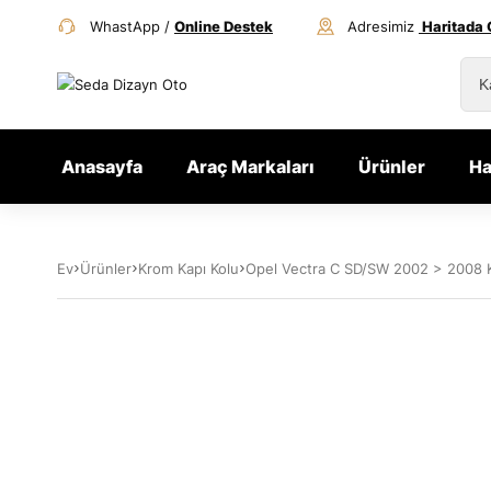
WhastApp /
Online Destek
Adresimiz
Haritada 
Anasayfa
Araç Markaları
Ürünler
Ha
Ev
Ürünler
Krom Kapı Kolu
Opel Vectra C SD/SW 2002 > 2008 Ka