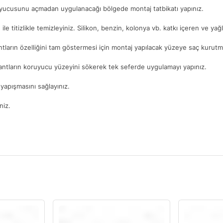
ruyucusunu açmadan uygulanacağı bölgede montaj tatbikatı yapınız.
. ile titizlikle temizleyiniz. Silikon, benzin, kolonya vb. katkı içeren ve ya
ntların özelliğini tam göstermesi için montaj yapılacak yüzeye saç kurutma
antların koruyucu yüzeyini sökerek tek seferde uygulamayı yapınız.
yapışmasını sağlayınız.
niz.