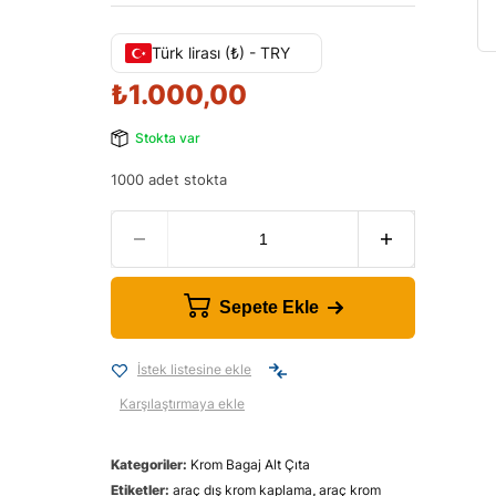
Türk lirası (₺) - TRY
₺
1.000,00
Stokta var
1000 adet stokta
Sepete Ekle
İstek listesine ekle
Karşılaştırmaya ekle
Kategoriler:
Krom Bagaj Alt Çıta
Etiketler:
araç dış krom kaplama
,
araç krom