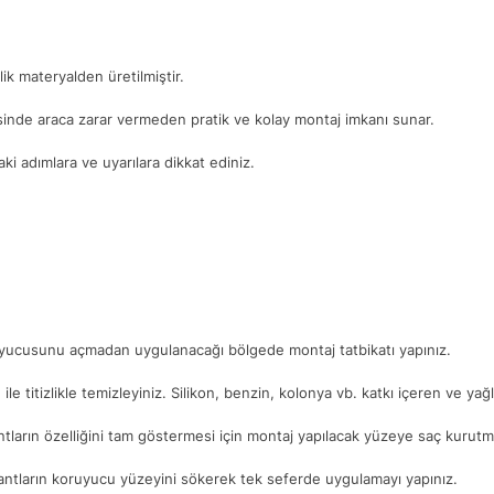
ik materyalden üretilmiştir.
yesinde araca zarar vermeden pratik ve kolay montaj imkanı sunar.
i adımlara ve uyarılara dikkat ediniz.
ruyucusunu açmadan uygulanacağı bölgede montaj tatbikatı yapınız.
. ile titizlikle temizleyiniz. Silikon, benzin, kolonya vb. katkı içeren ve ya
ntların özelliğini tam göstermesi için montaj yapılacak yüzeye saç kurutma
antların koruyucu yüzeyini sökerek tek seferde uygulamayı yapınız.