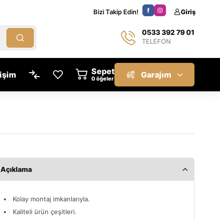
Bizi Takip Edin!
Giriş
0533 392 79 01
TELEFON
Sepet
tişim
Garajım
öğeler
Açıklama
Kolay montaj imkanlarıyla.
Kaliteli ürün çeşitleri.