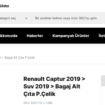
Göster
kkımızda
Haberler
Kampanyalı Ürünler
İle
> Bagaj Alt Çıta P.Çelik
Renault Captur 2019 >
Suv 2019 > Bagaj Alt
Çıta P.Çelik
SKU:
SDO-YS-L-1268