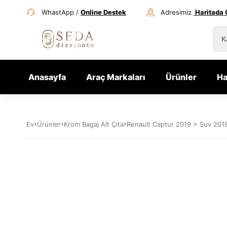
WhastApp /
Online Destek
Adresimiz
Haritada 
Anasayfa
Araç Markaları
Ürünler
Ha
Ev
Ürünler
Krom Bagaj Alt Çıta
Renault Captur 2019 > Suv 2019 