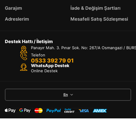
Garajım
İade & Değişim Şartları
Adreslerim
Mesafeli Satış Sözleşmesi
Destek Hattı / İletişim
Panayır Mah. 3. Pınar Sok. No: 267/A Osmangazi / BUR
Telefon
0533 392 79 01
WhatsApp Destek
Online Destek
En
Kullanım Şartları & Gizlilik
İade & Değişim Şartları
Kargo ve Teslimat