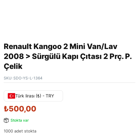
Renault Kangoo 2 Mini Van/Lav
2008 > Sürgülü Kapı Çıtası 2 Prç. P.
Çelik
SKU:
SDO-YS-L-1364
Türk lirası (₺) - TRY
₺
500,00
Stokta var
1000 adet stokta