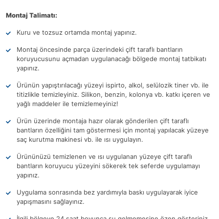
Montaj Talimatı:
Kuru ve tozsuz ortamda montaj yapınız.
Montaj öncesinde parça üzerindeki çift taraflı bantların
koruyucusunu açmadan uygulanacağı bölgede montaj tatbikatı
yapınız.
Ürünün yapıştırılacağı yüzeyi ispirto, alkol, selülozik tiner vb. ile
titizlikle temizleyiniz. Silikon, benzin, kolonya vb. katkı içeren ve
yağlı maddeler ile temizlemeyiniz!
Ürün üzerinde montaja hazır olarak gönderilen çift taraflı
bantların özelliğini tam göstermesi için montaj yapılacak yüzeye
saç kurutma makinesi vb. ile ısı uygulayın.
Ürününüzü temizlenen ve ısı uygulanan yüzeye çift taraflı
bantların koruyucu yüzeyini sökerek tek seferde uygulamayı
yapınız.
Uygulama sonrasında bez yardımıyla baskı uygulayarak iyice
yapışmasını sağlayınız.
İlgili bölgeye 24 saat boyunca su gelmemesine özen gösteriniz.