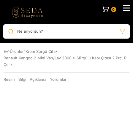
Ne arıyorsun?
Ev
Ürünler
Krom Sürgü Çıta
Renault Kangoo 2 Mini Van/Lav 2008 > Sürgülü Kapı Çıtası 2 Prç. P.
Çelik
Resim
Bilgi
Açıklama
Yorumlar