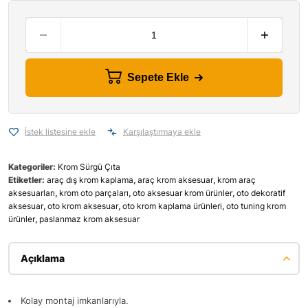
Sepete Ekle
İstek listesine ekle
Karşılaştırmaya ekle
Kategoriler:
Krom Sürgü Çıta
Etiketler:
araç dış krom kaplama
,
araç krom aksesuar
,
krom araç
aksesuarları
,
krom oto parçaları
,
oto aksesuar krom ürünler
,
oto dekoratif
aksesuar
,
oto krom aksesuar
,
oto krom kaplama ürünleri
,
oto tuning krom
ürünler
,
paslanmaz krom aksesuar
Açıklama
Kolay montaj imkanlarıyla.