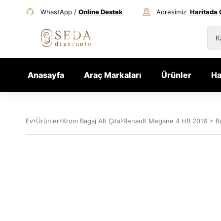
WhastApp /
Online Destek
Adresimiz
Haritada 
Anasayfa
Araç Markaları
Ürünler
Ha
Ev
Ürünler
Krom Bagaj Alt Çıta
Renault Megane 4 HB 2016 > Bag