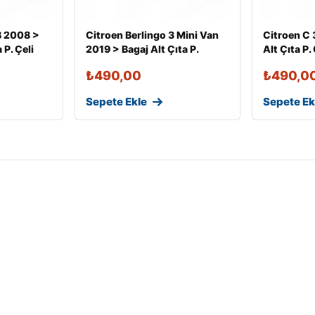
B 2008 >
Citroen Berlingo 3 Mini Van
Citroen C 
 P. Çeli
2019 > Bagaj Alt Çıta P.
Alt Çıta P.
₺
490,00
₺
490,0
Sepete Ekle
Sepete Ek