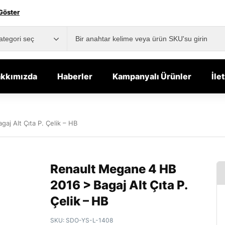
Göster
kkımızda
Haberler
Kampanyalı Ürünler
İle
aj Alt Çıta P. Çelik – HB
Renault Megane 4 HB
2016 > Bagaj Alt Çıta P.
Çelik – HB
SKU:
SDO-YS-L-1408