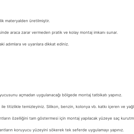
ik materyalden üretilmiştir.
yesinde araca zarar vermeden pratik ve kolay montaj imkanı sunar.
i adımlara ve uyarılara dikkat ediniz.
ruyucusunu açmadan uygulanacağı bölgede montaj tatbikatı yapınız.
. ile titizlikle temizleyiniz. Silikon, benzin, kolonya vb. katkı içeren ve ya
ntların özelliğini tam göstermesi için montaj yapılacak yüzeye saç kurutma
antların koruyucu yüzeyini sökerek tek seferde uygulamayı yapınız.