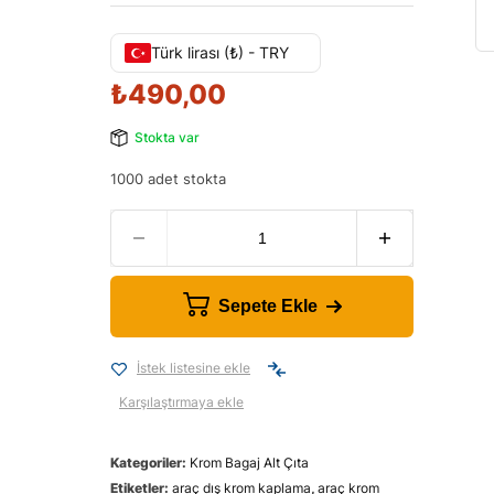
Türk lirası (₺) - TRY
₺
490,00
Stokta var
1000 adet stokta
Sepete Ekle
İstek listesine ekle
Karşılaştırmaya ekle
Kategoriler:
Krom Bagaj Alt Çıta
Etiketler:
araç dış krom kaplama
,
araç krom