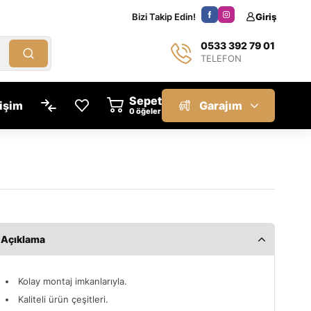
Bizi Takip Edin!
Giriş
0533 392 79 01
TELEFON
Sepet
tişim
Garajım
öğeler
Açıklama
Kolay montaj imkanlarıyla.
Kaliteli ürün çeşitleri.