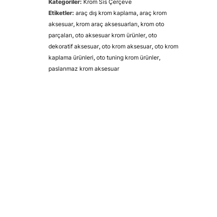
Kategoriler:
Krom Sis Çerçeve
Etiketler:
araç dış krom kaplama
,
araç krom
aksesuar
,
krom araç aksesuarları
,
krom oto
parçaları
,
oto aksesuar krom ürünler
,
oto
dekoratif aksesuar
,
oto krom aksesuar
,
oto krom
kaplama ürünleri
,
oto tuning krom ürünler
,
paslanmaz krom aksesuar