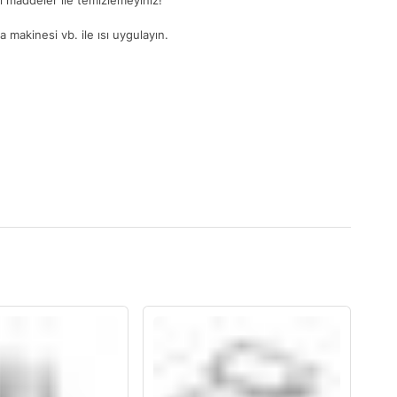
ğlı maddeler ile temizlemeyiniz!
 makinesi vb. ile ısı uygulayın.