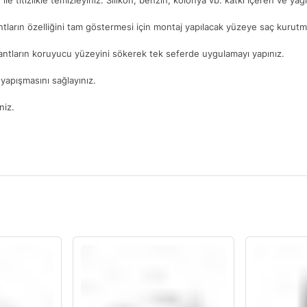
. ile titizlikle temizleyiniz. Silikon, benzin, kolonya vb. katkı içeren ve ya
ntların özelliğini tam göstermesi için montaj yapılacak yüzeye saç kurutma
antların koruyucu yüzeyini sökerek tek seferde uygulamayı yapınız.
yapışmasını sağlayınız.
niz.