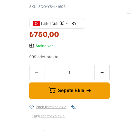
SKU:
SDO-YS-L-1606
Türk lirası (₺) - TRY
₺
750,00
Stokta var
999 adet stokta
Sepete Ekle
İstek listesine ekle
Karşılaştırmaya ekle