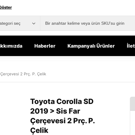
Göster
kkımızda
Haberler
Kampanyalı Ürünler
İle
Çerçevesi 2 Prç. P. Çelik
Toyota Corolla SD
2019 > Sis Far
Çerçevesi 2 Prç. P.
Çelik