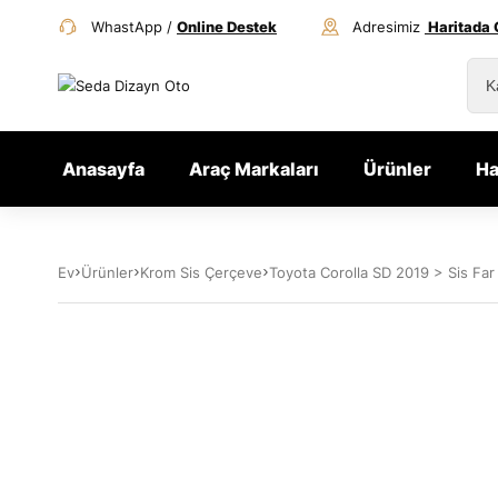
WhastApp /
Online Destek
Adresimiz
Haritada 
Anasayfa
Araç Markaları
Ürünler
Ha
Ev
Ürünler
Krom Sis Çerçeve
Toyota Corolla SD 2019 > Sis Far 