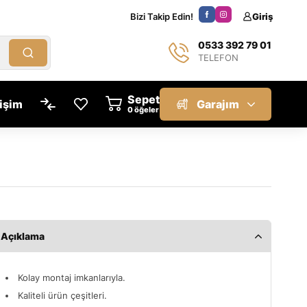
Bizi Takip Edin!
Giriş
0533 392 79 01
TELEFON
Sepet
tişim
Garajım
öğeler
Açıklama
Kolay montaj imkanlarıyla.
Kaliteli ürün çeşitleri.