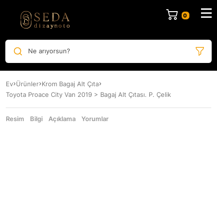
Ne arıyorsun?
Ev
Ürünler
Krom Bagaj Alt Çıta
Toyota Proace City Van 2019 > Bagaj Alt Çıtası. P. Çelik
Resim
Bilgi
Açıklama
Yorumlar