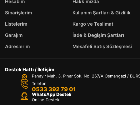
Hesabım
Hakkımızda
Siparişlerim
Kullanım Şartları & Gizlilik
Listelerim
Kargo ve Teslimat
Garajım
İade & Değişim Şartları
Adreslerim
Mesafeli Satış Sözleşmesi
Destek Hattı / İletişim
Panayır Mah. 3. Pınar Sok. No: 267/A Osmangazi / BUR
Telefon
0533 392 79 01
WhatsApp Destek
Online Destek
En
Hesabım
Kategoriler
Araç Arama
Arama
Üst