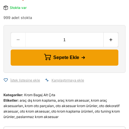
Stokta var
999 adet stokta
Sepete Ekle
İstek listesine ekle
Karşılaştırmaya ekle
Kategoriler:
Krom Bagaj Alt Çıta
Etiketler:
araç dış krom kaplama
,
araç krom aksesuar
,
krom araç
aksesuarları
,
krom oto parçaları
,
oto aksesuar krom ürünler
,
oto dekoratif
aksesuar
,
oto krom aksesuar
,
oto krom kaplama ürünleri
,
oto tuning krom
ürünler
,
paslanmaz krom aksesuar