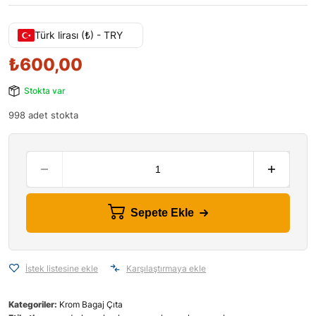
Türk lirası (₺) - TRY
₺
600,00
Stokta var
998 adet stokta
Sepete Ekle
İstek listesine ekle
Karşılaştırmaya ekle
Kategoriler:
Krom Bagaj Çıta