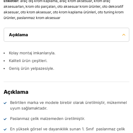
Etiketler:
araç dış krom kaplama
,
araç krom aksesuar
,
krom araç
aksesuarları
,
krom oto parçaları
,
oto aksesuar krom ürünler
,
oto dekoratif
aksesuar
,
oto krom aksesuar
,
oto krom kaplama ürünleri
,
oto tuning krom
ürünler
,
paslanmaz krom aksesuar
Açıklama
Kolay montaj imkanlarıyla.
Kaliteli ürün çeşitleri.
Geniş ürün yelpazesiyle.
Açıklama
Belirtilen marka ve modele birebir olarak üretilmiştir, mükemmel
uyum sağlamaktadır.
Paslanmaz çelik malzemeden üretilmiştir.
En yüksek görsel ve dayanıklılık sunan 1. Sınıf paslanmaz çelik