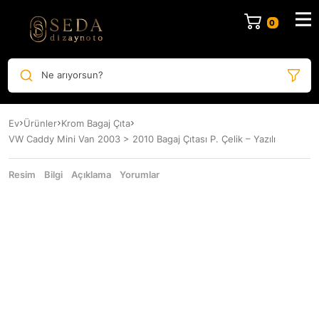
Ne arıyorsun?
Ev
Ürünler
Krom Bagaj Çıta
VW Caddy Mini Van 2003 > 2010 Bagaj Çıtası P. Çelik – Yazılı
Resim
Bilgi
Açıklama
Yorumlar