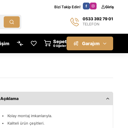
Bizi Takip Edin!
Giriş
0533 392 79 01
TELEFON
Sepet
tişim
Garajım
öğeler
Açıklama
Kolay montaj imkanlarıyla.
Kaliteli ürün çeşitleri.