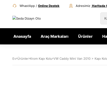
WhastApp /
Online Destek
Adresimiz
Haritada 
Anasayfa
Araç Markaları
Ürünler
Ha
Ev
Ürünler
Krom Kapı Kolu
VW Caddy Mini Van 2010 > Kapı Kolu 