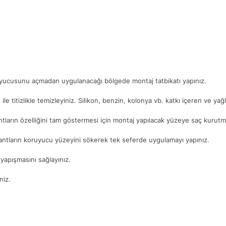
ruyucusunu açmadan uygulanacağı bölgede montaj tatbikatı yapınız.
. ile titizlikle temizleyiniz. Silikon, benzin, kolonya vb. katkı içeren ve ya
ntların özelliğini tam göstermesi için montaj yapılacak yüzeye saç kurutma
antların koruyucu yüzeyini sökerek tek seferde uygulamayı yapınız.
yapışmasını sağlayınız.
niz.