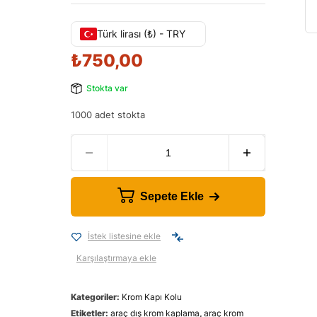
Türk lirası (₺) - TRY
₺
750,00
Stokta var
1000 adet stokta
Sepete Ekle
İstek listesine ekle
Karşılaştırmaya ekle
Kategoriler:
Krom Kapı Kolu
Etiketler:
araç dış krom kaplama
,
araç krom