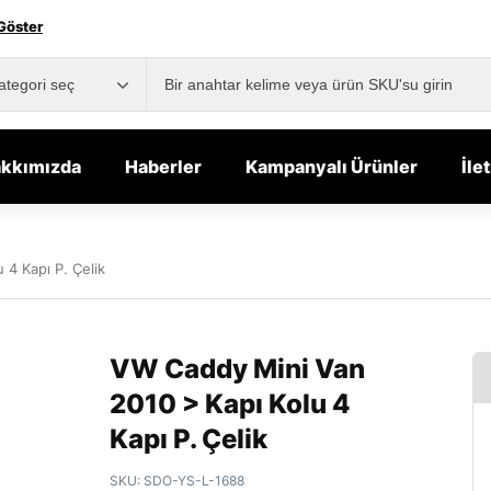
Göster
kkımızda
Haberler
Kampanyalı Ürünler
İle
4 Kapı P. Çelik
VW Caddy Mini Van
2010 > Kapı Kolu 4
Kapı P. Çelik
SKU:
SDO-YS-L-1688