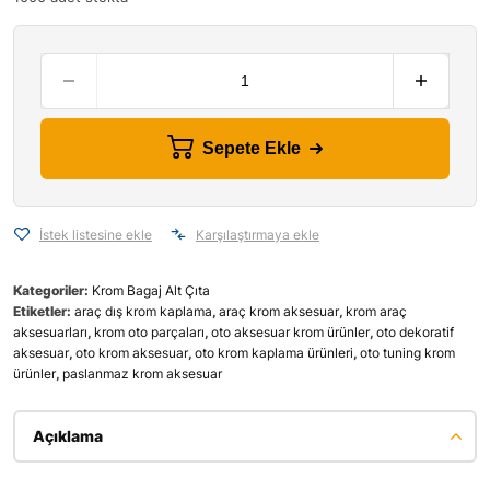
Sepete Ekle
İstek listesine ekle
Karşılaştırmaya ekle
Kategoriler:
Krom Bagaj Alt Çıta
Etiketler:
araç dış krom kaplama
,
araç krom aksesuar
,
krom araç
aksesuarları
,
krom oto parçaları
,
oto aksesuar krom ürünler
,
oto dekoratif
aksesuar
,
oto krom aksesuar
,
oto krom kaplama ürünleri
,
oto tuning krom
ürünler
,
paslanmaz krom aksesuar
Açıklama