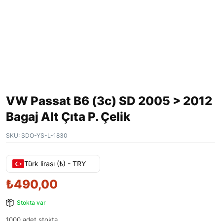
VW Passat B6 (3c) SD 2005 > 2012
Bagaj Alt Çıta P. Çelik
SKU:
SDO-YS-L-1830
Türk lirası (₺) - TRY
₺
490,00
Stokta var
1000 adet stokta