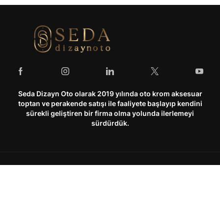
Seda Dizayn Oto olarak 2019 yılında oto krom aksesuar
toptan ve perakende satışı ile faaliyete başlayıp kendini
sürekli geliştiren bir firma olma yolunda ilerlemeyi
sürdürdük.
Hesabım
Kurumsal
Hesabım
Hakkımızda
Hesabım
Kategoriler
Araç Arama
Arama
Siparişlerim
Kullanım Şartları & Gizlilik
Üst