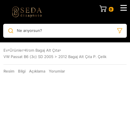
Ne arıyorsun?
Ev
Ürünler
Krom Bagaj Alt Çıta
VW Passat B6 (3c) SD 2005 > 2012 Bagaj Alt Çıta P. Çelik
Resim
Bilgi
Açıklama
Yorumlar