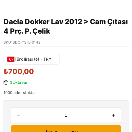
Dacia Dokker Lav 2012 > Cam Çıtası
4 Prç. P. Çelik
SKU:
SDO-YS-L-0142
Türk lirası (₺) - TRY
₺
700,00
Stokta var
1000 adet stokta