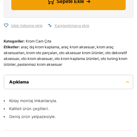
Sepete Ekle
İstek listesine ekle
Karşılaştırmaya ekle
Kategoriler:
Krom Cam Çıta
Etiketler:
araç dış krom kaplama
,
araç krom aksesuar
,
krom araç
aksesuarları
,
krom oto parçaları
,
oto aksesuar krom ürünler
,
oto dekoratif
aksesuar
,
oto krom aksesuar
,
oto krom kaplama ürünleri
,
oto tuning krom
ürünler
,
paslanmaz krom aksesuar
Açıklama
Kolay montaj imkanlarıyla.
Kaliteli ürün çeşitleri.
Geniş ürün yelpazesiyle.