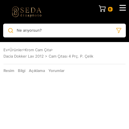
Ne arıyorsun?
Ev
Ürünler
Krom Cam Çıta
Dacia Dokker Lav 2012 > Cam Çıtası 4 Prç. P. Çelik
Resim
Bilgi
Açıklama
Yorumlar