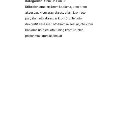
Kategoriler:
Krom Ön Panjur
Etiketler:
araç dış krom kaplama
,
araç krom
aksesuar
,
krom araç aksesuarları
,
krom oto
parçaları
,
oto aksesuar krom ürünler
,
oto
dekoratif aksesuar
,
oto krom aksesuar
,
oto krom
kaplama ürünleri
,
oto tuning krom ürünler
,
paslanmaz krom aksesuar