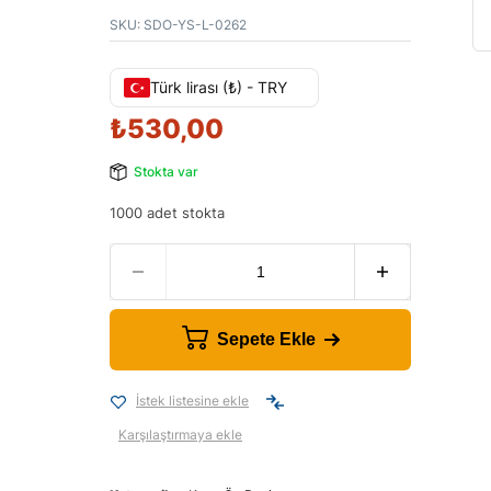
SKU:
SDO-YS-L-0262
Türk lirası (₺) - TRY
₺
530,00
Stokta var
1000 adet stokta
Sepete Ekle
İstek listesine ekle
Karşılaştırmaya ekle