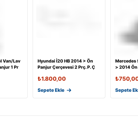
l Van/Lav
Hyundai İ20 HB 2014 > Ön
Mercedes 
njur 1 Pr
Panjur Çerçevesi 2 Prç. P. Ç
> 2014 Ön 
₺
1.800,00
₺
750,0
Sepete Ekle
Sepete Ek