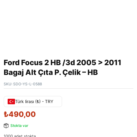
Ford Focus 2 HB /3d 2005 > 2011
Bagaj Alt Çıta P. Çelik – HB
SKU:
SDO-YS-L-0588
Türk lirası (₺) - TRY
₺
490,00
Stokta var
1000 adet stokta