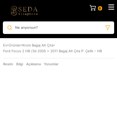
Ne arıyorsun?
Ev
Ürünler
Krom Bagaj Alt Çıta
Ford Focus 2 HB /3d 2005 > 2011 Bagaj Alt Çıta P. Çelik – HB
Resim
Bilgi
Açıklama
Yorumlar