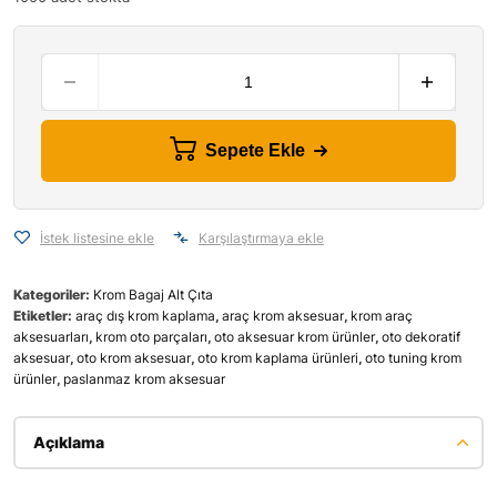
Sepete Ekle
İstek listesine ekle
Karşılaştırmaya ekle
Kategoriler:
Krom Bagaj Alt Çıta
Etiketler:
araç dış krom kaplama
,
araç krom aksesuar
,
krom araç
aksesuarları
,
krom oto parçaları
,
oto aksesuar krom ürünler
,
oto dekoratif
aksesuar
,
oto krom aksesuar
,
oto krom kaplama ürünleri
,
oto tuning krom
ürünler
,
paslanmaz krom aksesuar
Açıklama