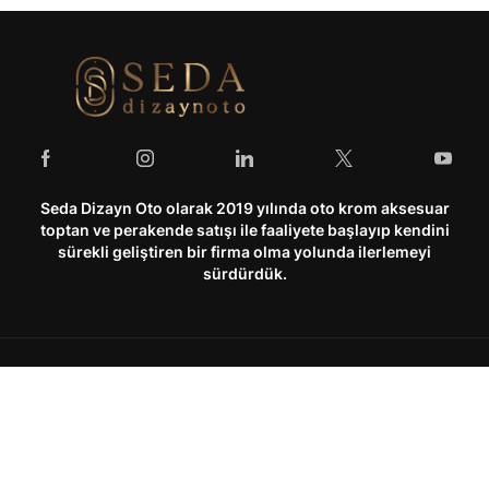
Seda Dizayn Oto olarak 2019 yılında oto krom aksesuar
toptan ve perakende satışı ile faaliyete başlayıp kendini
sürekli geliştiren bir firma olma yolunda ilerlemeyi
sürdürdük.
Hesabım
Kurumsal
Hesabım
Hakkımızda
Hesabım
Kategoriler
Araç Arama
Arama
Siparişlerim
Kullanım Şartları & Gizlilik
Üst