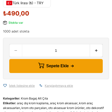
Türk lirası (₺) - TRY
₺
490,00
Stokta var
1000 adet stokta
Sepete Ekle
İstek listesine ekle
Karşılaştırmaya ekle
Kategoriler:
Krom Bagaj Alt Çıta
Etiketler:
araç dış krom kaplama
,
araç krom aksesuar
,
krom araç
aksesuarları
,
krom oto parçaları
,
oto aksesuar krom ürünler
,
oto dekoratif