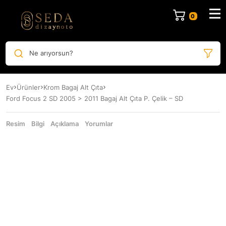
Ne arıyorsun?
Ev
Ürünler
Krom Bagaj Alt Çıta
Ford Focus 2 SD 2005 > 2011 Bagaj Alt Çıta P. Çelik – SD
Resim
Bilgi
Açıklama
Yorumlar