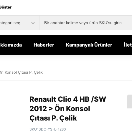
Göster
kkımızda
Haberler
Kampanyalı Ürünler
İle
n Konsol Çıtası P. Çelik
Renault Clio 4 HB /SW
2012 > Ön Konsol
Çıtası P. Çelik
SKU:
SDO-YS-L-1280