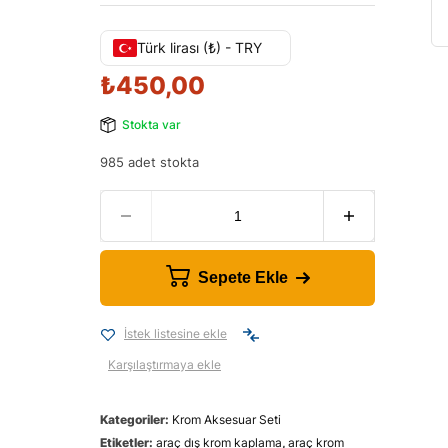
Türk lirası (₺) - TRY
₺
450,00
Stokta var
985 adet stokta
Sepete Ekle
İstek listesine ekle
Karşılaştırmaya ekle
Kategoriler:
Krom Aksesuar Seti
Etiketler:
araç dış krom kaplama
,
araç krom