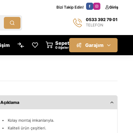
Bizi Takip Edin!
Giriş
0533 392 79 01
TELEFON
Sepet
tişim
Garajım
öğeler
Açıklama
Kolay montaj imkanlarıyla.
Kaliteli ürün çeşitleri.