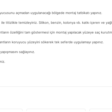
ruyucusunu açmadan uygulanacağı bölgede montaj tatbikatı yapınız.
. ile titizlikle temizleyiniz. Silikon, benzin, kolonya vb. katkı içeren ve ya
ntların özelliğini tam göstermesi için montaj yapılacak yüzeye saç kurutma
antların koruyucu yüzeyini sökerek tek seferde uygulamayı yapınız.
yapışmasını sağlayınız.
niz.