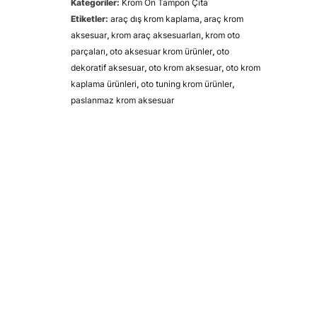
Kategoriler:
Krom Ön Tampon Çıta
Etiketler:
araç dış krom kaplama
,
araç krom
aksesuar
,
krom araç aksesuarları
,
krom oto
parçaları
,
oto aksesuar krom ürünler
,
oto
dekoratif aksesuar
,
oto krom aksesuar
,
oto krom
kaplama ürünleri
,
oto tuning krom ürünler
,
paslanmaz krom aksesuar