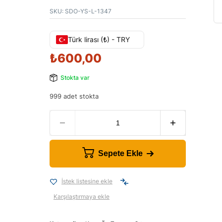
SKU:
SDO-YS-L-1347
Türk lirası (₺) - TRY
₺
600,00
Stokta var
999 adet stokta
Sepete Ekle
İstek listesine ekle
Karşılaştırmaya ekle