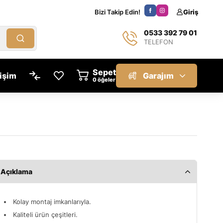
Bizi Takip Edin!
Giriş
0533 392 79 01
TELEFON
Sepet
tişim
Garajım
öğeler
Açıklama
Kolay montaj imkanlarıyla.
Kaliteli ürün çeşitleri.