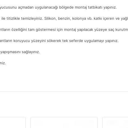
ruyucusunu açmadan uygulanacağı bölgede montaj tatbikatı yapınız.
. ile titizlikle temizleyiniz. Silikon, benzin, kolonya vb. katkı içeren ve ya
ntların özelliğini tam göstermesi için montaj yapılacak yüzeye saç kurutma
antların koruyucu yüzeyini sökerek tek seferde uygulamayı yapınız.
yapışmasını sağlayınız.
niz.