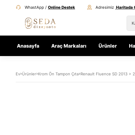
WhastApp /
Online Destek
Adresimiz
Haritada 
Anasayfa
Araç Markaları
Ürünler
Ha
Ev
Ürünler
Krom Ön Tampon Çıta
Renault Fluence SD 2013 > 20