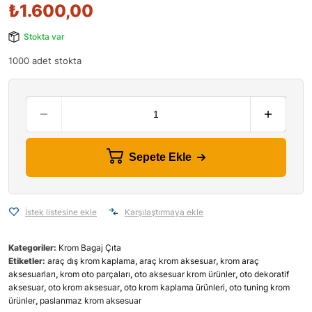
₺
1.600,00
Stokta var
1000 adet stokta
Sepete Ekle
İstek listesine ekle
Karşılaştırmaya ekle
Kategoriler:
Krom Bagaj Çıta
Etiketler:
araç dış krom kaplama
,
araç krom aksesuar
,
krom araç
aksesuarları
,
krom oto parçaları
,
oto aksesuar krom ürünler
,
oto dekoratif
aksesuar
,
oto krom aksesuar
,
oto krom kaplama ürünleri
,
oto tuning krom
ürünler
,
paslanmaz krom aksesuar