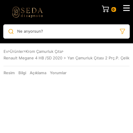
Ne arıyorsun?
Ev
Ürünler
Krom Çamurluk Çıta
Renault Megane 4 HB /SD 2020 > Yan Çamurluk Çıtası 2 Prç.P. Çelik
Resim
Bilgi
Açıklama
Yorumlar