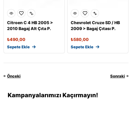
Citroen C 4 HB 2005 >
Chevrolet Cruze SD / HB
2010 Bagaj Alt Çıta P.
2009 > Bagaj Çıtası P.
Çelik
Çelik
₺
490,00
₺
580,00
Sepete Ekle
Sepete Ekle
Önceki
Sonraki
Kampanyalarımızı Kaçırmayın!
Promosyonlar ve kuponlarla ilgili en son güncellemeleri almak
için şimdi kaydolun. Endişelenmeyin, spam yapmıyoruz!
Hesabım
Kategoriler
Araç Arama
Arama
Üst