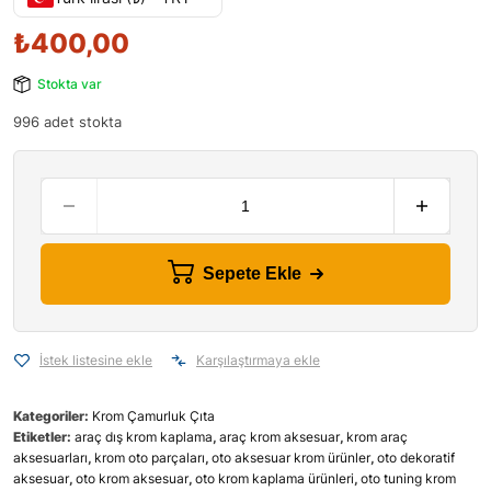
₺
400,00
Stokta var
996 adet stokta
Sepete Ekle
İstek listesine ekle
Karşılaştırmaya ekle
Kategoriler:
Krom Çamurluk Çıta
Etiketler:
araç dış krom kaplama
,
araç krom aksesuar
,
krom araç
aksesuarları
,
krom oto parçaları
,
oto aksesuar krom ürünler
,
oto dekoratif
aksesuar
,
oto krom aksesuar
,
oto krom kaplama ürünleri
,
oto tuning krom