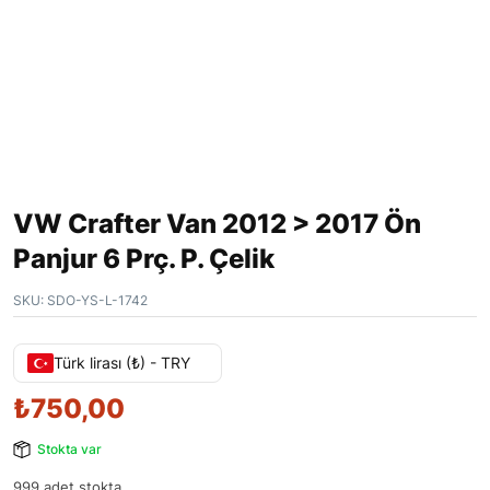
VW Crafter Van 2012 > 2017 Ön
Panjur 6 Prç. P. Çelik
SKU:
SDO-YS-L-1742
Türk lirası (₺) - TRY
₺
750,00
Stokta var
999 adet stokta