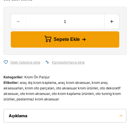
Sepete Ekle
İstek listesine ekle
Karşılaştırmaya ekle
Kategoriler:
Krom Ön Panjur
Etiketler:
araç dış krom kaplama
,
araç krom aksesuar
,
krom araç
aksesuarları
,
krom oto parçaları
,
oto aksesuar krom ürünler
,
oto dekoratif
aksesuar
,
oto krom aksesuar
,
oto krom kaplama ürünleri
,
oto tuning krom
ürünler
,
paslanmaz krom aksesuar
Açıklama