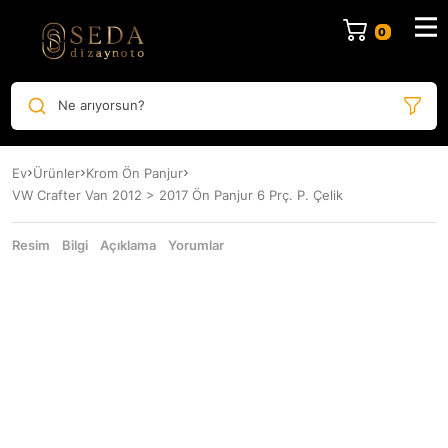
Ne arıyorsun?
Ev
Ürünler
Krom Ön Panjur
VW Crafter Van 2012 > 2017 Ön Panjur 6 Prç. P. Çelik
Resim
Bilgi
Açıklama
Yorumlar