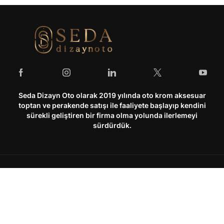
Seda Dizayn Oto olarak 2019 yılında oto krom aksesuar
toptan ve perakende satışı ile faaliyete başlayıp kendini
sürekli geliştiren bir firma olma yolunda ilerlemeyi
sürdürdük.
Hesabım
Kurumsal
Hesabım
Hakkımızda
Hesabım
Kategoriler
Araç Arama
Arama
Siparişlerim
Kullanım Şartları & Gizlilik
Üst