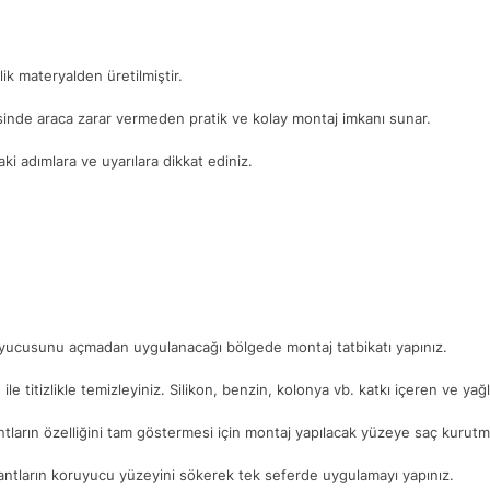
ik materyalden üretilmiştir.
yesinde araca zarar vermeden pratik ve kolay montaj imkanı sunar.
i adımlara ve uyarılara dikkat ediniz.
ruyucusunu açmadan uygulanacağı bölgede montaj tatbikatı yapınız.
. ile titizlikle temizleyiniz. Silikon, benzin, kolonya vb. katkı içeren ve ya
ntların özelliğini tam göstermesi için montaj yapılacak yüzeye saç kurutma
antların koruyucu yüzeyini sökerek tek seferde uygulamayı yapınız.