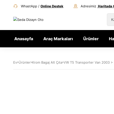
WhastApp /
Online Destek
Adresimiz
Haritada 
Anasayfa
Araç Markaları
Ürünler
Ha
Ev
Ürünler
Krom Bagaj Alt Çıta
VW T5 Transporter Van 2003 > 20