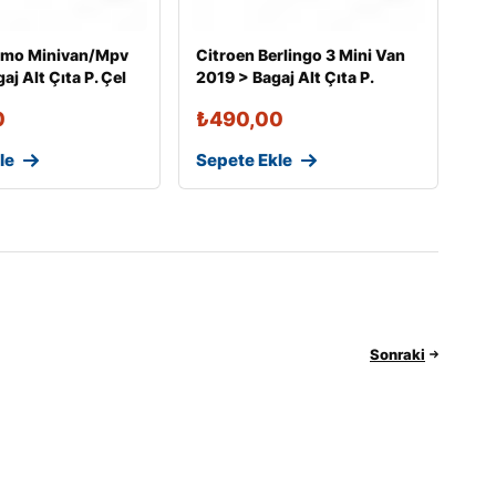
emo Minivan/Mpv
Citroen Berlingo 3 Mini Van
j Alt Çıta P. Çel
2019 > Bagaj Alt Çıta P.
0
₺
490,00
le
Sepete Ekle
Sonraki