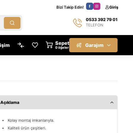
Bizi Takip Edin!
Giriş
0533 392 79 01
TELEFON
Sepet
tişim
Garajım
öğeler
Açıklama
Kolay montaj imkanlarıyla.
Kaliteli ürün çeşitleri.