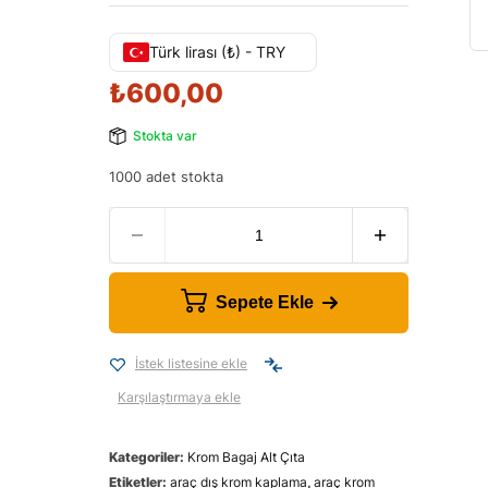
Türk lirası (₺) - TRY
₺
600,00
Stokta var
1000 adet stokta
Sepete Ekle
İstek listesine ekle
Karşılaştırmaya ekle
Kategoriler:
Krom Bagaj Alt Çıta
Etiketler:
araç dış krom kaplama
,
araç krom