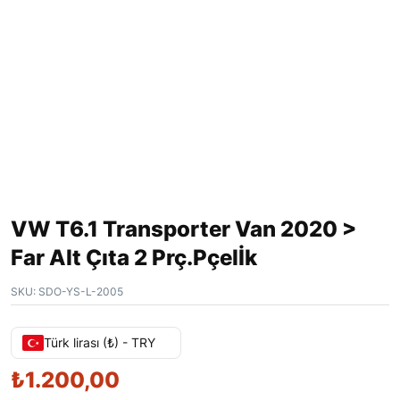
VW T6.1 Transporter Van 2020 >
Far Alt Çıta 2 Prç.Pçelİk
SKU:
SDO-YS-L-2005
Türk lirası (₺) - TRY
₺
1.200,00