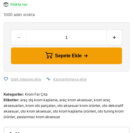
Stokta var
1000 adet stokta
Sepete Ekle
İstek listesine ekle
Karşılaştırmaya ekle
Kategoriler:
Krom Far Çıta
Etiketler:
araç dış krom kaplama
,
araç krom aksesuar
,
krom araç
aksesuarları
,
krom oto parçaları
,
oto aksesuar krom ürünler
,
oto dekoratif
aksesuar
,
oto krom aksesuar
,
oto krom kaplama ürünleri
,
oto tuning krom
ürünler
,
paslanmaz krom aksesuar