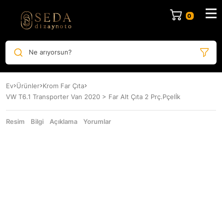
Ne arıyorsun?
Ev
Ürünler
Krom Far Çıta
VW T6.1 Transporter Van 2020 > Far Alt Çıta 2 Prç.Pçelİk
Resim
Bilgi
Açıklama
Yorumlar